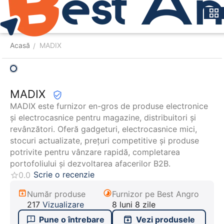
Meniu
Caută
Coș
Acasă
MADIX
/
MADIX
MADIX este furnizor en-gros de produse electronice
și electrocasnice pentru magazine, distribuitori și
revânzători. Oferă gadgeturi, electrocasnice mici,
stocuri actualizate, prețuri competitive și produse
potrivite pentru vânzare rapidă, completarea
portofoliului și dezvoltarea afacerilor B2B.
Scrie o recenzie
0.0
Număr produse
Furnizor pe Best Angro
217
Vizualizare
8 luni 8 zile
Pune o întrebare
Vezi produsele