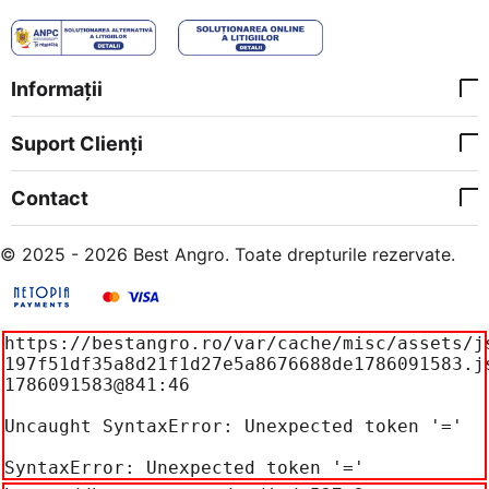
Informații
Suport Clienți
Contact
© 2025 - 2026 Best Angro. Toate drepturile rezervate.
https://bestangro.ro/var/cache/misc/assets/j
197f51df35a8d21f1d27e5a8676688de1786091583.j
1786091583@841:46

Uncaught SyntaxError: Unexpected token '='

SyntaxError: Unexpected token '='