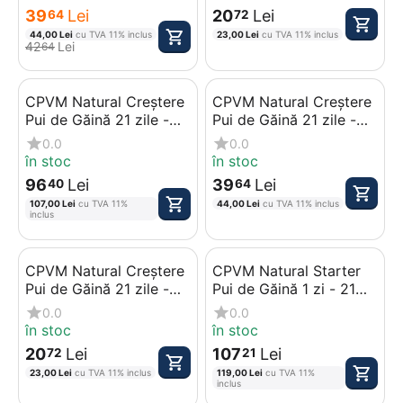
39
Lei
20
Lei
64
72
44,00
Lei
cu TVA 11% inclus
23,00
Lei
cu TVA 11% inclus
42
Lei
64
CPVM Natural Creștere
CPVM Natural Creștere
Pui de Găină 21 zile -
Pui de Găină 21 zile -
35 zile, 25 kg
35 zile, 10 kg
0.0
0.0
în stoc
în stoc
96
Lei
39
Lei
40
64
107,00
Lei
cu TVA 11%
44,00
Lei
cu TVA 11% inclus
inclus
CPVM Natural Creștere
CPVM Natural Starter
Pui de Găină 21 zile -
Pui de Găină 1 zi - 21
35 zile, 5 kg
zile, 25 kg
0.0
0.0
în stoc
în stoc
20
Lei
107
Lei
72
21
23,00
Lei
cu TVA 11% inclus
119,00
Lei
cu TVA 11%
inclus