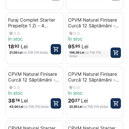
Furaj Complet Starter
CPVM Natural Finisare
Prepelițe 1 Zi - 4
Curcă 12 Săptămâni -
Săptămâni, 5 kg
Sacrificare, 25 kg
0.0
0.0
în stoc
în stoc
18
Lei
95
Lei
92
95
21,00
Lei
cu TVA 11% inclus
106,50
Lei
cu TVA 11%
inclus
CPVM Natural Finisare
CPVM Natural Finisare
Curcă 12 Săptămâni -
Curcă 12 Săptămâni -
Sacrificare, 10 kg
Sacrificare, 5 kg
0.0
0.0
în stoc
în stoc
38
Lei
20
Lei
74
27
43,00
Lei
cu TVA 11% inclus
22,50
Lei
cu TVA 11% inclus
CPVM Natural Starter
CPVM Natural Starter