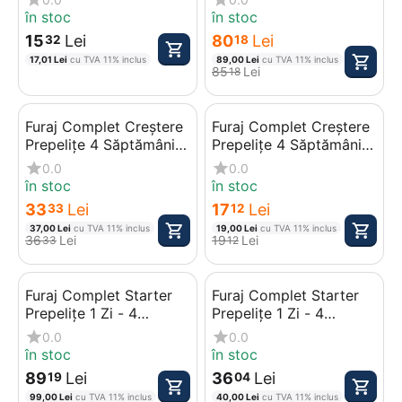
în stoc
în stoc
15
Lei
80
Lei
32
18
17,01
Lei
cu TVA 11% inclus
89,00
Lei
cu TVA 11% inclus
85
Lei
18
Furaj Complet Creștere
Furaj Complet Creștere
Prepelițe 4 Săptămâni -
Prepelițe 4 Săptămâni -
6 Săptămâni, 10 kg
6 Săptămâni, 5 kg
0.0
0.0
în stoc
în stoc
33
Lei
17
Lei
33
12
37,00
Lei
cu TVA 11% inclus
19,00
Lei
cu TVA 11% inclus
36
Lei
19
Lei
33
12
Furaj Complet Starter
Furaj Complet Starter
Prepelițe 1 Zi - 4
Prepelițe 1 Zi - 4
Săptămâni, 25 kg
Săptămâni, 10 kg
0.0
0.0
în stoc
în stoc
89
Lei
36
Lei
19
04
99,00
Lei
cu TVA 11% inclus
40,00
Lei
cu TVA 11% inclus