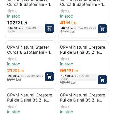
Curcă 8 Săptămâni - 12
Curcă 8 Săptămâni - 12
Săptămâni, 25 kg
Săptămâni, 10 kg
0.0
0.0
în stoc
în stoc
102
Lei
41
Lei
70
44
114,00
Lei
cu TVA 11%
46,00
Lei
cu TVA 11% inclus
44
Lei
44
inclus
CPVM Natural Starter
CPVM Natural Creștere
Curcă 8 Săptămâni - 12
Pui de Găină 35 Zile
Săptămâni, 5 kg
Până la Sacrificare, 25
0.0
0.0
kg
în stoc
în stoc
21
Lei
96
Lei
62
40
24,00
Lei
cu TVA 11% inclus
107,00
Lei
cu TVA 11%
23
Lei
62
inclus
101
Lei
40
CPVM Natural Creștere
CPVM Natural Creștere
Pui de Găină 35 Zile
Pui de Găină 35 Zile
Până la Sacrificare, 10
Până la Sacrificare, 5 kg
0.0
0.0
kg
în stoc
în stoc