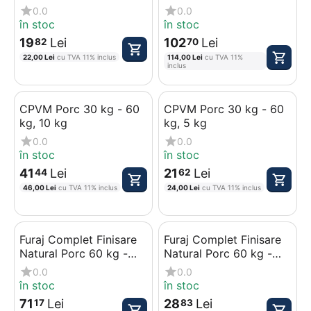
0.0
0.0
în stoc
în stoc
19
Lei
102
Lei
82
70
22,00
Lei
cu TVA 11% inclus
114,00
Lei
cu TVA 11%
inclus
CPVM Porc 30 kg - 60
CPVM Porc 30 kg - 60
kg, 10 kg
kg, 5 kg
0.0
0.0
în stoc
în stoc
41
Lei
21
Lei
44
62
46,00
Lei
cu TVA 11% inclus
24,00
Lei
cu TVA 11% inclus
Furaj Complet Finisare
Furaj Complet Finisare
Natural Porc 60 kg -
Natural Porc 60 kg -
100 kg, 25 kg
100 kg, 10 kg
0.0
0.0
în stoc
în stoc
71
Lei
28
Lei
17
83