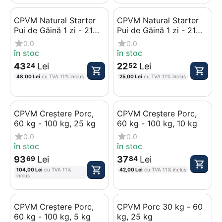
CPVM Natural Starter
CPVM Natural Starter
Pui de Găină 1 zi - 21
Pui de Găină 1 zi - 21
zile, 10 kg
zile, 5 kg
0.0
0.0
în stoc
în stoc
43
Lei
22
Lei
24
52
48,00
Lei
cu TVA 11% inclus
25,00
Lei
cu TVA 11% inclus
CPVM Creștere Porc,
CPVM Creștere Porc,
60 kg - 100 kg, 25 kg
60 kg - 100 kg, 10 kg
0.0
0.0
în stoc
în stoc
93
Lei
37
Lei
69
84
104,00
Lei
cu TVA 11%
42,00
Lei
cu TVA 11% inclus
inclus
CPVM Creștere Porc,
CPVM Porc 30 kg - 60
60 kg - 100 kg, 5 kg
kg, 25 kg