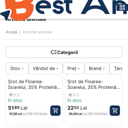
Meniu
Caută
Coș
Articole animale
Acasă
Articole animale
/
Categorii
Stoc
Vândut de
Preț
Brand
Țara d
Șrot de Floarea-
Șrot de Floarea-
Soarelui, 35% Proteină,
Soarelui, 35% Proteină,
25 kg
10 kg
0.0
0.0
în stoc
în stoc
51
Lei
22
Lei
80
52
57,50
Lei
cu TVA 11% inclus
25,00
Lei
cu TVA 11% inclus