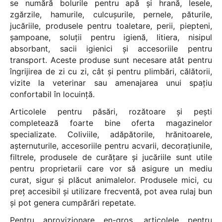
se numără bolurile pentru apă și hrană, lesele,
zgărzile, hamurile, culcușurile, pernele, păturile,
jucăriile, produsele pentru toaletare, perii, piepteni,
șampoane, soluții pentru igienă, litiera, nisipul
absorbant, sacii igienici și accesoriile pentru
transport. Aceste produse sunt necesare atât pentru
îngrijirea de zi cu zi, cât și pentru plimbări, călătorii,
vizite la veterinar sau amenajarea unui spațiu
confortabil în locuință.
Articolele pentru păsări, rozătoare și pești
completează foarte bine oferta magazinelor
specializate. Coliviile, adăpătorile, hrănitoarele,
așternuturile, accesoriile pentru acvarii, decorațiunile,
filtrele, produsele de curățare și jucăriile sunt utile
pentru proprietarii care vor să asigure un mediu
curat, sigur și plăcut animalelor. Produsele mici, cu
preț accesibil și utilizare frecventă, pot avea rulaj bun
și pot genera cumpărări repetate.
Pentru aprovizionare en-gros, articolele pentru