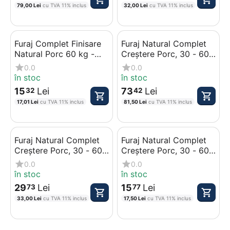
79,00
Lei
cu TVA 11% inclus
32,00
Lei
cu TVA 11% inclus
Furaj Complet Finisare
Furaj Natural Complet
Natural Porc 60 kg -
Creștere Porc, 30 - 60
100 kg, 5 kg
kg, 25 kg
0.0
0.0
în stoc
în stoc
15
Lei
73
Lei
32
42
17,01
Lei
cu TVA 11% inclus
81,50
Lei
cu TVA 11% inclus
Furaj Natural Complet
Furaj Natural Complet
Creștere Porc, 30 - 60
Creștere Porc, 30 - 60
kg, 10 kg
kg, 5 kg
0.0
0.0
în stoc
în stoc
29
Lei
15
Lei
73
77
33,00
Lei
cu TVA 11% inclus
17,50
Lei
cu TVA 11% inclus