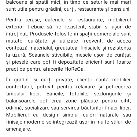
balcoane și spații mici, în timp ce seturile mai mari
sunt utile pentru grădini, curți, restaurante și pensiuni.
Pentru terase, cafenele și restaurante, mobilierul
exterior trebuie să fie rezistent, stabil și ușor de
întreținut. Produsele folosite în spații comerciale sunt
mutate, curățate și utilizate frecvent, de aceea
contează materialul, greutatea, finisajele și rezistența
la uzură. Scaunele stivuibile, mesele ușor de curățat
și piesele care pot fi depozitate eficient sunt foarte
practice pentru afacerile HoReCa.
În grădini și curți private, clienții caută mobilier
confortabil, potrivit pentru relaxare și petrecerea
timpului liber. Băncile, fotoliile, șezlongurile și
balansoarele pot crea zone plăcute pentru citit,
odihnă, socializare sau servirea băuturilor în aer liber.
Mobilierul cu design simplu, culori naturale sau
finisaje moderne se integrează ușor în multe stiluri de
amenajare.