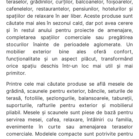
teraselor, grădinilor, curților, balcoanelor, foișoarelor,
cafenelelor, restaurantelor, pensiunilor, hotelurilor și
spațiilor de relaxare în aer liber. Aceste produse sunt
căutate mai ales în sezonul cald, dar pot avea cerere
și în restul anului pentru proiecte de amenajare,
completarea spațiilor comerciale sau pregătirea
stocurilor înainte de perioadele aglomerate. Un
mobilier exterior bine ales oferă confort,
funcționalitate și un aspect plăcut, transformând
orice spațiu deschis într-un loc mai util și mai
primitor.
Printre cele mai căutate produse se află mesele de
grădină, scaunele pentru exterior, băncile, seturile de
terasă, fotoliile, șezlongurile, balansoarele, tabureții,
suporturile, rafturile pentru exterior și mobilierul
pliabil. Mesele și scaunele sunt piese de bază pentru
servirea mesei, cafea, relaxare, întâlniri cu familia,
evenimente în curte sau amenajarea teraselor
comerciale. Modelele compacte sunt potrivite pentru