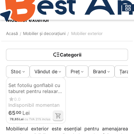
Meniu
Caută
Coș
Mobilier exterior
Acasă
Mobilier și decorațiuni
Mobilier exterior
/
/
Categorii
Stoc
Vândut de
Preț
Brand
Țara d
Set fotoliu gonflabil cu
taburet pentru relaxare,
interior și exterior
0.0
Indisponibil momentan
65
Lei
00
78,65
Lei
cu TVA 21% inclus
Mobilierul exterior este esențial pentru amenajarea