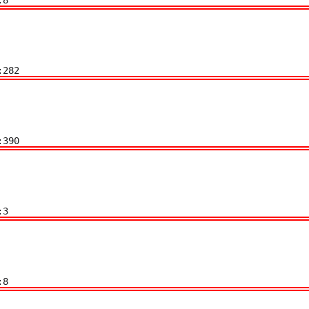
:282
:390
:3
:8