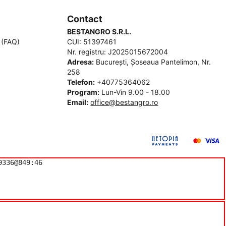
Contact
BESTANGRO S.R.L.
 (FAQ)
CUI: 51397461
Nr. registru: J2025015672004
Adresa:
București, Şoseaua Pantelimon, Nr.
258
Telefon:
+40775364062
Program:
Lun-Vin 9.00 - 18.00
Email:
office@bestangro.ro
336@849:46
