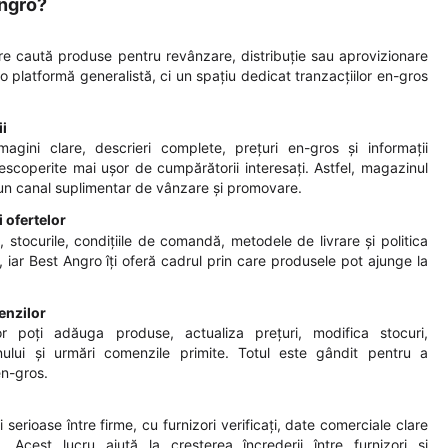
Angro?
are caută produse pentru revânzare, distribuție sau aprovizionare
 platformă generalistă, ci un spațiu dedicat tranzacțiilor en-gros
ii
magini clare, descrieri complete, prețuri en-gros și informații
descoperite mai ușor de cumpărătorii interesați. Astfel, magazinul
un canal suplimentar de vânzare și promovare.
 ofertelor
le, stocurile, condițiile de comandă, metodele de livrare și politica
, iar Best Angro îți oferă cadrul prin care produsele pot ajunge la
enzilor
or poți adăuga produse, actualiza prețuri, modifica stocuri,
inului și urmări comenzile primite. Totul este gândit pentru a
en-gros.
serioase între firme, cu furnizori verificați, date comerciale clare
. Acest lucru ajută la creșterea încrederii între furnizori și