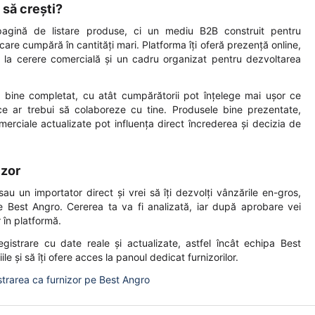
 să crești?
agină de listare produse, ci un mediu B2B construit pentru
care cumpără în cantități mari. Platforma îți oferă prezență online,
 la cerere comercială și un cadru organizat pentru dezvoltarea
 bine completat, cu atât cumpărătorii pot înțelege mai ușor ce
 ce ar trebui să colaboreze cu tine. Produsele bine prezentate,
comerciale actualizate pot influența direct încrederea și decizia de
izor
au un importator direct și vrei să îți dezvolți vânzările en-gros,
 Best Angro. Cererea ta va fi analizată, iar după aprobare vei
 în platformă.
gistrare cu date reale și actualizate, astfel încât echipa Best
le și să îți ofere acces la panoul dedicat furnizorilor.
strarea ca furnizor pe Best Angro