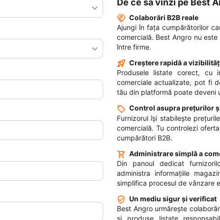
De ce să vinzi pe Best 
Colaborări B2B reale
Ajungi în fața cumpărătorilor c
comercială. Best Angro nu este o
între firme.
Creștere rapidă a vizibilităț
Produsele listate corect, cu i
comerciale actualizate, pot fi 
tău din platformă poate deveni 
Control asupra prețurilor și
Furnizorul își stabilește prețuri
comercială. Tu controlezi oferta
cumpărători B2B.
Administrare simplă a com
Din panoul dedicat furnizoril
administra informațiile magaz
simplifica procesul de vânzare 
Un mediu sigur și verificat
Best Angro urmărește colaborări 
și produse listate responsabil