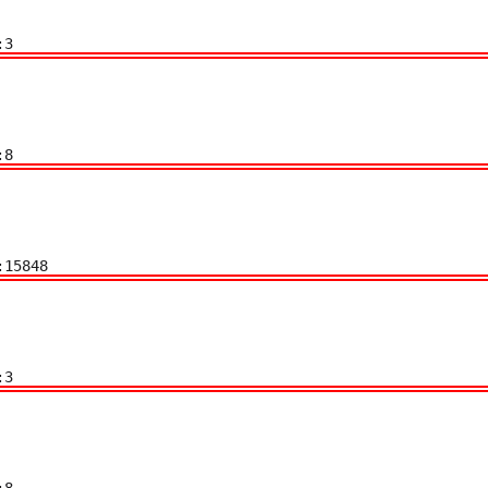
:3
:8
:15848
:3
:8