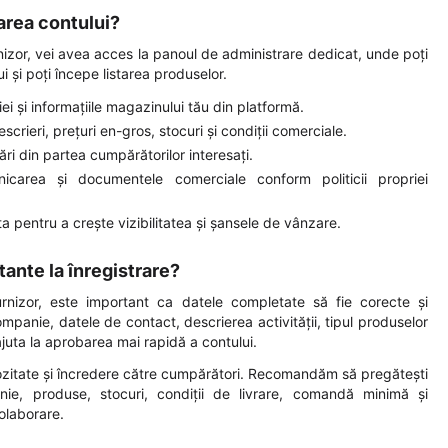
area contului?
izor, vei avea acces la panoul de administrare dedicat, unde poți
 și poți începe listarea produselor.
i și informațiile magazinului tău din platformă.
rieri, prețuri en-gros, stocuri și condiții comerciale.
ări din partea cumpărătorilor interesați.
nicarea și documentele comerciale conform politicii propriei
ta pentru a crește vizibilitatea și șansele de vânzare.
tante la înregistrare?
urnizor, este important ca datele completate să fie corecte și
mpanie, datele de contact, descrierea activității, tipul produselor
juta la aprobarea mai rapidă a contului.
iozitate și încredere către cumpărători. Recomandăm să pregătești
nie, produse, stocuri, condiții de livrare, comandă minimă și
olaborare.