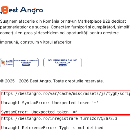
Susținem afacerile din România printr-un Marketplace B2B dedicat
parteneriatelor de succes. Conectăm furnizori și cumpărători, simpli
comerțul en-gros și deschidem noi oportunități pentru creștere.
Împreună, construim viitorul afacerilor!
© 2025 - 2026 Best Angro. Toate drepturile rezervate.
https://bestangro.ro/var/cache/misc/assets/js/tygh/scri
Uncaught SyntaxError: Unexpected token '='

SyntaxError: Unexpected token '='
https://bestangro.ro/inregistrare-furnizor/@2672:3

Uncaught ReferenceError: Tygh is not defined
