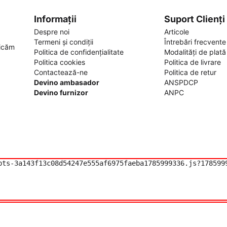
Informații
Suport Clienți
Despre noi
Articole
Termeni și condiții
Întrebări frecvente
ficăm
Politica de confidențialitate
Modalități de plată
Politica cookies
Politica de livrare
Contactează-ne
Politica de retur
Devino ambasador
ANSPDCP
Devino furnizor
ANPC
pts-3a143f13c08d54247e555af6975faeba1785999336.js?1785999