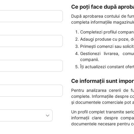
Ce poți face după aprob
După aprobarea contului de furn
completa informațiile magazinului
Completezi profilul companie
Adaugi produse cu poze, desc
Primești comenzi sau solicit
Gestionezi livrarea, comu
companii.
Îți actualizezi constant ofer
Ce informații sunt impor
Pentru analizarea cererii de f
complete. Informațiile despre co
și documentele comerciale pot a
Un profil complet transmite ser
informații clare despre compa
documentele necesare pentru c