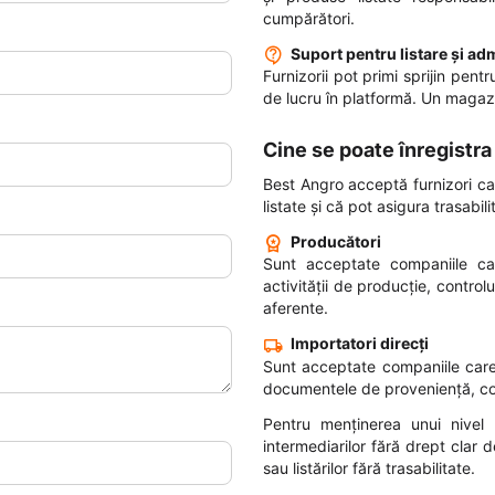
cumpărători.
Suport pentru listare și ad
Furnizorii pot primi sprijin pent
de lucru în platformă. Un magaz
Cine se poate înregistra
Best Angro acceptă furnizori c
listate și că pot asigura trasabi
Producători
Sunt acceptate companiile car
activității de producție, contro
aferente.
Importatori direcți
Sunt acceptate companiile care
documentele de proveniență, conf
Pentru menținerea unui nivel 
intermediarilor fără drept clar
sau listărilor fără trasabilitate.