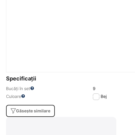
Specificații
Bucăți în set
9
Culoare
Bej
Găsește similare