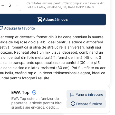
Cantitatea minima pentru "Set Complet cu Baloane din
+
−
Folie și Latex, 9 Baloane, Bej Rose Gold" este
6
.
Adaugă în coș
Adaugă la favorite
et complet decorativ format din 9 baloane premium în nuanțe
alde de bej rose gold și alb, ideal pentru a aduce o atmosferă
estivă, romantică și plină de strălucire la aniversări, nunți sau
otezuri. Pachetul oferă un mix vizual deosebit, combinând un
alon central din folie metalizată în formă de inimă (45 cm), 3
aloane transparente spectaculoase cu confetti (30 cm) și 5
aloane clasice din latex rezistent (30 cm). Pot fi umflate cu aer
au heliu, creând rapid un decor tridimensional elegant, ideal ca
undal pentru fotografii reușite.
EWA Top
Pune o întrebare
EWA Top este un furnizor de
papetărie, articole pentru birou
Despre furnizor
și ambalaje en-gros, dedic...