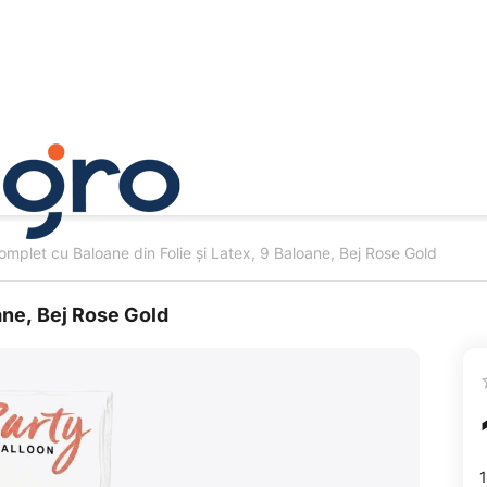
omplet cu Baloane din Folie și Latex, 9 Baloane, Bej Rose Gold
ane, Bej Rose Gold
1