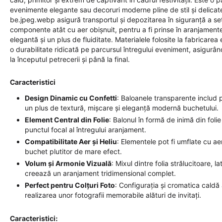
evenimente elegante sau decoruri moderne pline de stil și delicat
be.jpeg.webp asigură transportul și depozitarea în siguranță a set
componente atât cu aer obișnuit, pentru a fi prinse în aranjamente f
elegantă și un plus de fluiditate. Materialele folosite la fabricar
o durabilitate ridicată pe parcursul întregului eveniment, asigur
la începutul petrecerii și până la final.
Caracteristici
Design Dinamic cu Confetti
: Baloanele transparente includ p
un plus de textură, mișcare și eleganță modernă buchetului.
Element Central din Folie
: Balonul în formă de inimă din foli
punctul focal al întregului aranjament.
Compatibilitate Aer și Heliu
: Elementele pot fi umflate cu ae
buchet plutitor de mare efect.
Volum și Armonie Vizuală
: Mixul dintre folia strălucitoare, l
creează un aranjament tridimensional complet.
Perfect pentru Colțuri Foto
: Configurația și cromatica caldă
realizarea unor fotografii memorabile alături de invitați.
Caracteristici: