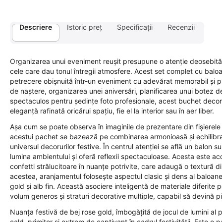
Descriere
Istoric preț
Specificații
Recenzii
Organizarea unui eveniment reușit presupune o atenție deosebită a
cele care dau tonul întregii atmosfere. Acest set complet cu baloa
petrecere obișnuită într-un eveniment cu adevărat memorabil și pli
de naștere, organizarea unei aniversări, planificarea unui botez d
spectaculos pentru ședințe foto profesionale, acest buchet decor
eleganță rafinată oricărui spațiu, fie el la interior sau în aer liber.
Așa cum se poate observa în imaginile de prezentare din fișiere
acestui pachet se bazează pe combinarea armonioasă și echilibrat
universul decorurilor festive. În centrul atenției se află un balon 
lumina ambientului și oferă reflexii spectaculoase. Acesta este a
confetti strălucitoare în nuanțe potrivite, care adaugă o textură 
acestea, aranjamentul folosește aspectul clasic și dens al baloa
gold și alb fin. Această asociere inteligentă de materiale diferit
volum generos și straturi decorative multiple, capabil să devină 
Nuanța festivă de bej rose gold, îmbogățită de jocul de lumini al 
cald, primitor și extrem de captivant în cadrul festivității. Este 