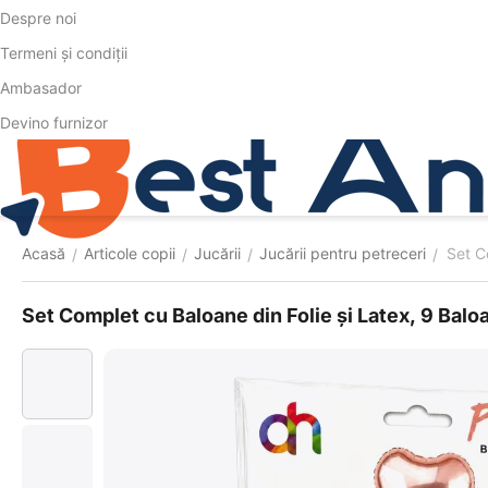
Despre noi
Termeni și condiții
Ambasador
Devino furnizor
Acasă
Articole copii
Jucării
Jucării pentru petreceri
Set C
/
/
/
/
Set Complet cu Baloane din Folie și Latex, 9 Balo