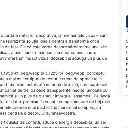
cordată detaliilor decorative, iar elementele vizuale sunt
ne reprezintă soluția ideală pentru a transforma orice
S
n de fast. Fie că este vorba despre sărbătorirea unei zile
c
elicat, a unei nunți romantice sau crearea unui cadru
f
ativ oferă un impact vizual deosebit și adaugă un plus de
b
b
b
le 1_t95p-kt.jpeg.webp și 3_12z5-t4.jpeg.webp, conceptul
b
ă a mai multor tipuri de texturi extrem de apreciate în
s
superb din folie metalizată în formă de inimă, care captează
f
companiat de trei baloane transparente inedite, umplute cu
dinamică și un plus de glamour întregului ansamblu. Pe lângă
nelor din latex premium în nuanțe complementare de bej rose
e permite crearea unui buchet tridimensional complex, cu
piesa centrală a decorului dumneavoastră.
particulelor de confetti, aduce o energie deosebită, un aer
o paletă cromatică ideală pentru petreceri tematice boho-chic,