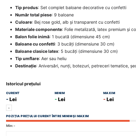
Tip produs
: Set complet baloane decorative cu confetti
Număr total piese
: 9 baloane
Culoare
: Bej rose gold, alb și transparent cu confetti
Materiale componente
: Folie metalizată, latex premium și co
Balon folie inimă
: 1 bucată (dimensiune 45 cm)
Baloane cu confetti
: 3 bucăți (dimensiune 30 cm)
Baloane clasice latex
: 5 bucăți (dimensiune 30 cm)
Tip umflare
: Aer sau heliu
Destinație
: Aniversări, nunți, botezuri, petreceri tematice, 
Istoricul prețului
CURENT
MINIM
MAXIM
-
Lei
-
Lei
-
Lei
-
POZIȚIA PREȚULUI CURENT ÎNTRE MINIM ȘI MAXIM
Min:
-