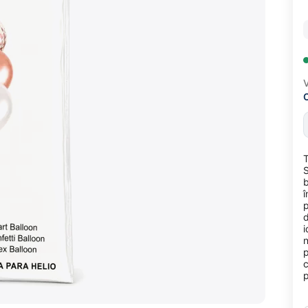
V
T
S
b
î
p
d
i
n
p
c
p