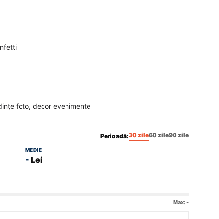
nfetti
ședințe foto, decor evenimente
30 zile
60 zile
90 zile
Perioadă:
MEDIE
-
Lei
Max:
-