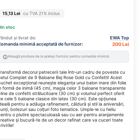
15,13
Lei
cu TVA 21% inclus
în stoc
ândut și livrat de:
EWA Top
Comanda minimă acceptată de furnizor:
200 Lei
Adaugă produse de la același furnizor pentru comanda minimă.
ransformă decorul petrecerii tale într-un cadru de poveste cu
etul Complet de 9 Baloane Bej Rose Gold cu Confetti! Acest
uchet excepțional reunește eleganța unui balon mare din folie
n formă de inimă (45 cm), magia celor 3 baloane transparente
line de confetti strălucitoare (30 cm) și volumul perfect oferit
e cele 5 baloane clasice din latex (30 cm). Este opțiunea
deală pentru a adăuga rafinament, căldură și stil la aniversări,
unți, botezuri sau colțuri foto tematice. Umple-le cu heliu
entru o plutire spectaculoasă sau cu aer pentru aranjamente
reative și bucură-te de un decor rafinat care va cuceri toate
rivirile!