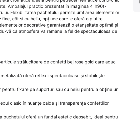
ețe. Ambalajul practic prezentat în imaginea 4_h90t-
ului. Flexibilitatea pachetului permite umflarea elementelor
ixe, cât și cu heliu, opțiune care le oferă o plutire
ea elementelor decorative garantează o etanșeitate optimă și
ându-vă că atmosfera va rămâne la fel de spectaculoasă de
articule strălucitoare de confetti bej rose gold care aduc
e metalizată oferă reflexii spectaculoase și stabilește
r pentru fixare pe suporturi sau cu heliu pentru a obține un
atexul clasic în nuanțe calde și transparența confettiilor
 a buchetului oferă un fundal estetic deosebit, ideal pentru