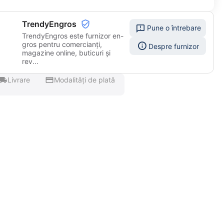
TrendyEngros
Pune o întrebare
TrendyEngros este furnizor en-
gros pentru comercianți,
Despre furnizor
magazine online, buticuri și
rev...
Livrare
Modalități de plată