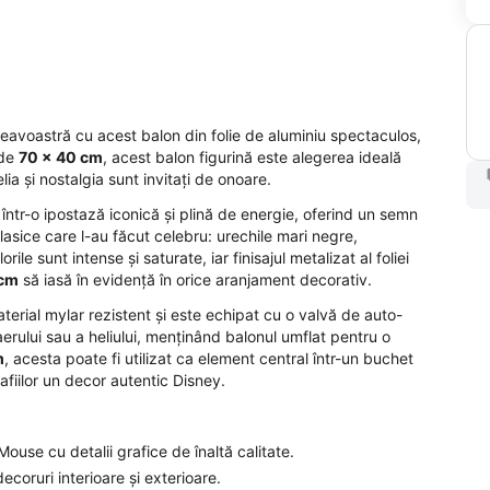
neavoastră cu acest balon din folie de aluminiu spectaculos,
 de
70 x 40 cm
, acest balon figurină este alegerea ideală
a și nostalgia sunt invitați de onoare.
într-o ipostază iconică și plină de energie, oferind un semn
asice care l-au făcut celebru: urechile mari negre,
ile sunt intense și saturate, iar finisajul metalizat al foliei
 cm
să iasă în evidență în orice aranjament decorativ.
terial mylar rezistent și este echipat cu o valvă de auto-
aerului sau a heliului, menținând balonul umflat pentru o
m
, acesta poate fi utilizat ca element central într-un buchet
afiilor un decor autentic Disney.
use cu detalii grafice de înaltă calitate.
ecoruri interioare și exterioare.