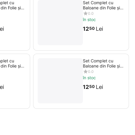
plet cu
Set Complet cu
din Folie și
Baloane din Folie și
1 Baloane,
Latex, 11 Baloane,
0.0
Albastru
în stoc
ei
12
Lei
50
plet cu
Set Complet cu
din Folie și
Baloane din Folie și
 Baloane, Bej
Latex, 9 Baloane,
0.0
ld
Argintiu
în stoc
ei
12
Lei
50