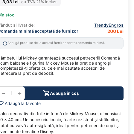
3,03
Lei
cu TVA 21% inclus
în stoc
ândut și livrat de:
TrendyEngros
Comanda minimă acceptată de furnizor:
200 Lei
Adaugă produse de la același furnizor pentru comanda minimă.
âmbetul lui Mickey garantează succesul petrecerii! Comandă
cum baloanele figurină Mickey Mouse la preț de angro și
ompletează-ți oferta cu cele mai căutate accesorii de
etrecere la preț de depozit.
+
−
Adaugă în coș
Adaugă la favorite
alon decorativ din folie în formă de Mickey Mouse, dimensiuni
0 x 40 cm. Un accesoriu iconic, foarte rezistent și strălucitor,
otat cu valvă auto-sigilantă, ideal pentru petreceri de copii și
venimente tematice Disney.