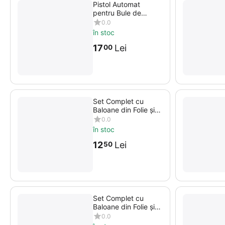
Pistol Automat
pentru Bule de
Săpun Gear Bubble
0.0
Gun cu Lumini LED
în stoc
17
Lei
00
Set Complet cu
Baloane din Folie și
Latex, 11 Baloane,
0.0
Auriu cu Negru
în stoc
12
Lei
50
Set Complet cu
Baloane din Folie și
Latex, 11 Baloane,
0.0
Roz