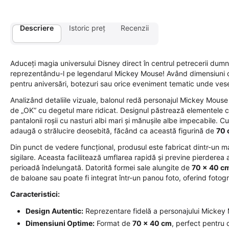
Descriere
Istoric preț
Recenzii
Aduceți magia universului Disney direct în centrul petrecerii dum
reprezentându-l pe legendarul Mickey Mouse! Având dimensiuni
pentru aniversări, botezuri sau orice eveniment tematic unde veseli
Analizând detaliile vizuale, balonul redă personajul Mickey Mouse 
de „OK” cu degetul mare ridicat. Designul păstrează elementele cl
pantalonii roșii cu nasturi albi mari și mănușile albe impecabile. Culor
adaugă o strălucire deosebită, făcând ca această figurină de
70
Din punct de vedere funcțional, produsul este fabricat dintr-un ma
sigilare. Aceasta facilitează umflarea rapidă și previne pierderea 
perioadă îndelungată. Datorită formei sale alungite de
70 x 40 c
de baloane sau poate fi integrat într-un panou foto, oferind fotogr
Caracteristici:
Design Autentic:
Reprezentare fidelă a personajului Mickey Mo
Dimensiuni Optime:
Format de
70 x 40 cm
, perfect pentru d