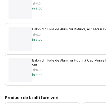
0.0
în stoc
Balon din Folie de Aluminiu Rotund, Accesoriu 
0.0
în stoc
Balon din Folie de Aluminiu Figurină Cap Minni
cm
0.0
în stoc
Produse de la alți furnizori