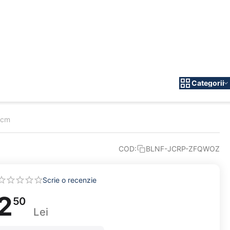
Categorii
0 cm
COD:
BLNF-JCRP-ZFQWOZ
Scrie o recenzie
2
50
Lei