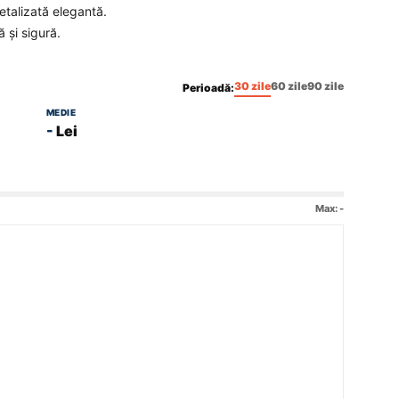
etalizată elegantă.
 și sigură.
30 zile
60 zile
90 zile
Perioadă:
MEDIE
-
Lei
Max:
-