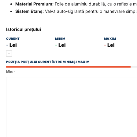
Material Premium:
Folie de aluminiu durabilă, cu o reflexie m
Sistem Etanș:
Valvă auto-sigilantă pentru o manevrare simplă
Istoricul prețului
CURENT
MINIM
MAXIM
-
Lei
-
Lei
-
Lei
-
POZIȚIA PREȚULUI CURENT ÎNTRE MINIM ȘI MAXIM
Min:
-