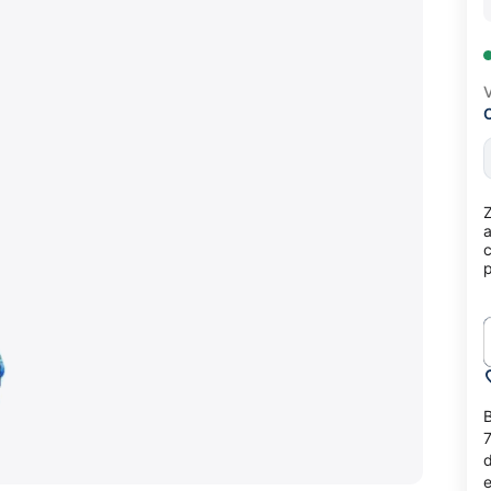
V
Z
a
c
p
B
7
d
e