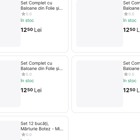
Set Complet cu
Set Com
Baloane din Folie și
Baloane 
Latex, 11 Baloane,
Latex, 1
0.0
0.0
Roșu
Argintiu
în stoc
în stoc
12
Lei
12
L
50
50
Set Complet cu
Set Com
Baloane din Folie și
Baloane 
Latex, 9 Baloane,
Latex, 9
0.0
0.0
Albastru
Rose Go
în stoc
în stoc
12
Lei
12
L
50
50
Set 12 bucăți,
Mărturie Botez - Mini
Biberon cu Ursuleț și
0.0
Fundă Roz