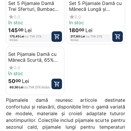
Set 5 Pijamale Damă
Set 5 Pijamale Damă cu
Trei Sferturi, Bumbac
Mânecă Lungă și
100%, Mărimi 46-54
Pantaloni Lungi,
0.0
0.0
Bumbac 100%, Mărimi
în stoc
în stoc
46-54
145
Lei
180
Lei
00
00
175,45
Lei
cu TVA 21%
217,80
Lei
cu TVA 21%
inclus
inclus
Set Pijamale Damă cu
Mânecă Scurtă, 65%
Bumbac, 4 Mărimi per
0.0
Set (M-2XL), Diverse
în stoc
Modele și Culori
50
Lei
00
60,50
Lei
cu TVA 21% inclus
Pijamalele damă reunesc articole destinate
confortului și relaxării, disponibile într-o gamă variată
de modele, materiale și croieli adaptate tuturor
anotimpurilor. Colecțiile includ pijamale scurte pentru
sezonul cald, pijamale lungi pentru temperaturi