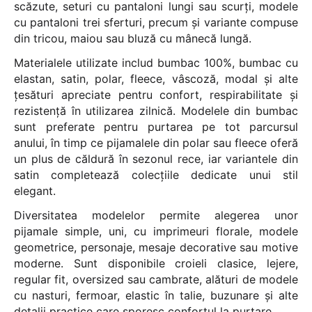
scăzute, seturi cu pantaloni lungi sau scurți, modele
cu pantaloni trei sferturi, precum și variante compuse
din tricou, maiou sau bluză cu mânecă lungă.
Materialele utilizate includ bumbac 100%, bumbac cu
elastan, satin, polar, fleece, vâscoză, modal și alte
țesături apreciate pentru confort, respirabilitate și
rezistență în utilizarea zilnică. Modelele din bumbac
sunt preferate pentru purtarea pe tot parcursul
anului, în timp ce pijamalele din polar sau fleece oferă
un plus de căldură în sezonul rece, iar variantele din
satin completează colecțiile dedicate unui stil
elegant.
Diversitatea modelelor permite alegerea unor
pijamale simple, uni, cu imprimeuri florale, modele
geometrice, personaje, mesaje decorative sau motive
moderne. Sunt disponibile croieli clasice, lejere,
regular fit, oversized sau cambrate, alături de modele
cu nasturi, fermoar, elastic în talie, buzunare și alte
detalii practice care sporesc confortul la purtare.