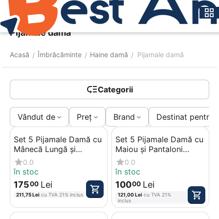
Meniu
Caută
Coș
Pijamale damă
Acasă
Îmbrăcăminte
Haine damă
Pijamale damă
/
/
/
Categorii
Vândut de
Preț
Brand
Destinat pentru
Set 5 Pijamale Damă cu
Set 5 Pijamale Damă cu
Mânecă Lungă și
Maiou și Pantaloni
Pantaloni Lungi,
Scurți, Bumbac 100%,
0.0
0.0
Bumbac 100%, Mărimi
Mărimi 46-54
în stoc
în stoc
46-54
175
Lei
100
Lei
00
00
211,75
Lei
cu TVA 21% inclus
121,00
Lei
cu TVA 21%
inclus