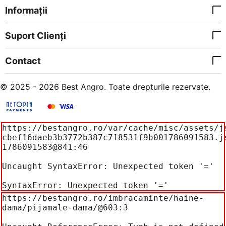
Informații
Suport Clienți
Contact
© 2025 - 2026 Best Angro. Toate drepturile rezervate.
https://bestangro.ro/var/cache/misc/assets/j
cbef16daeb3b3772b387c718531f9b001786091583.j
1786091583@841:46

Uncaught SyntaxError: Unexpected token '='

SyntaxError: Unexpected token '='
https://bestangro.ro/imbracaminte/haine-
dama/pijamale-dama/@603:3
