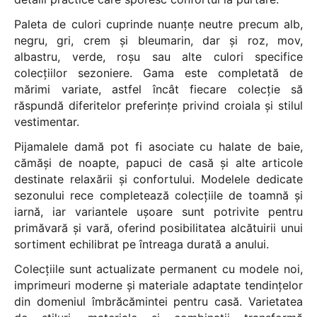
Paleta de culori cuprinde nuanțe neutre precum alb,
negru, gri, crem și bleumarin, dar și roz, mov,
albastru, verde, roșu sau alte culori specifice
colecțiilor sezoniere. Gama este completată de
mărimi variate, astfel încât fiecare colecție să
răspundă diferitelor preferințe privind croiala și stilul
vestimentar.
Pijamalele damă pot fi asociate cu halate de baie,
cămăși de noapte, papuci de casă și alte articole
destinate relaxării și confortului. Modelele dedicate
sezonului rece completează colecțiile de toamnă și
iarnă, iar variantele ușoare sunt potrivite pentru
primăvară și vară, oferind posibilitatea alcătuirii unui
sortiment echilibrat pe întreaga durată a anului.
Colecțiile sunt actualizate permanent cu modele noi,
imprimeuri moderne și materiale adaptate tendințelor
din domeniul îmbrăcămintei pentru casă. Varietatea