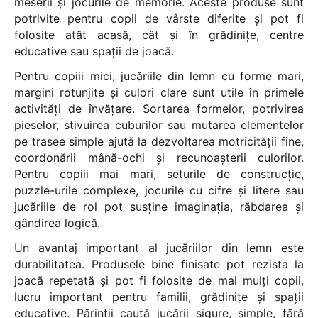
meserii și jocurile de memorie. Aceste produse sunt
potrivite pentru copii de vârste diferite și pot fi
folosite atât acasă, cât și în grădinițe, centre
educative sau spații de joacă.
Pentru copiii mici, jucăriile din lemn cu forme mari,
margini rotunjite și culori clare sunt utile în primele
activități de învățare. Sortarea formelor, potrivirea
pieselor, stivuirea cuburilor sau mutarea elementelor
pe trasee simple ajută la dezvoltarea motricității fine,
coordonării mână-ochi și recunoașterii culorilor.
Pentru copiii mai mari, seturile de construcție,
puzzle-urile complexe, jocurile cu cifre și litere sau
jucăriile de rol pot susține imaginația, răbdarea și
gândirea logică.
Un avantaj important al jucăriilor din lemn este
durabilitatea. Produsele bine finisate pot rezista la
joacă repetată și pot fi folosite de mai mulți copii,
lucru important pentru familii, grădinițe și spații
educative. Părinții caută jucării sigure, simple, fără