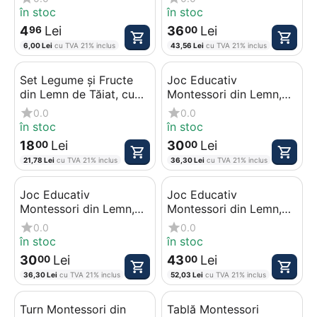
Educativ 3D
Modele Diverse
în stoc
în stoc
4
Lei
36
Lei
96
00
6,00
Lei
cu TVA 21% inclus
43,56
Lei
cu TVA 21% inclus
Set Legume și Fructe
Joc Educativ
din Lemn de Tăiat, cu
Montessori din Lemn,
Scai (Arici) și Cuțit,
Sortator cu 6 Zone
0.0
0.0
Jucărie Educativă
pentru Forme
în stoc
în stoc
Geometrice și Culori
18
Lei
30
Lei
00
00
21,78
Lei
cu TVA 21% inclus
36,30
Lei
cu TVA 21% inclus
Joc Educativ
Joc Educativ
Montessori din Lemn,
Montessori din Lemn,
Sortator Forme
Tabla Înmulțirii cu 100
0.0
0.0
Geometrice, Culori și
de Piese Colorate și
în stoc
în stoc
Animale
Autocorectare
30
Lei
43
Lei
00
00
36,30
Lei
cu TVA 21% inclus
52,03
Lei
cu TVA 21% inclus
Turn Montessori din
Tablă Montessori