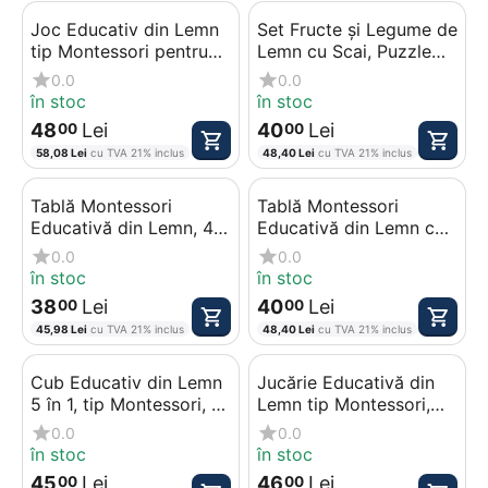
Joc Educativ din Lemn
Set Fructe și Legume de
tip Montessori pentru
Lemn cu Scai, Puzzle
Bebeluşi și Copii, Set
3D de feliat și Accesorii
0.0
0.0
Cilindri pentru Sortare
de Bucătărie
în stoc
în stoc
și Dimensiuni
48
Lei
40
Lei
00
00
58,08
Lei
cu TVA 21% inclus
48,40
Lei
cu TVA 21% inclus
Tablă Montessori
Tablă Montessori
Educativă din Lemn, 4
Educativă din Lemn cu
în 1, cu Xilofon, Cifre,
Cifre, Forme
0.0
0.0
Forme Geometrice și
Geometrice și Coloane
în stoc
în stoc
Coloane pentru
pentru Numărat
38
Lei
40
Lei
00
00
Numărat
45,98
Lei
cu TVA 21% inclus
48,40
Lei
cu TVA 21% inclus
Cub Educativ din Lemn
Jucărie Educativă din
5 în 1, tip Montessori, cu
Lemn tip Montessori,
Labirint 3D, Tabliță
Model Buburuza, cu
0.0
0.0
Magnetică și Tangram
Pescuit Magnetic și
în stoc
în stoc
Forme Geometrice
45
Lei
46
Lei
00
00