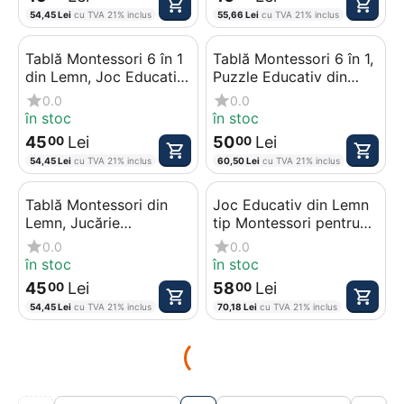
54,45
Lei
cu TVA 21% inclus
55,66
Lei
cu TVA 21% inclus
Tablă Montessori 6 în 1
Tablă Montessori 6 în 1,
din Lemn, Joc Educativ
Puzzle Educativ din
de Sortare, Matematică
Lemn cu Pescuit
0.0
0.0
și Pescuit Magnetic
Magnetic
în stoc
în stoc
45
Lei
50
Lei
00
00
54,45
Lei
cu TVA 21% inclus
60,50
Lei
cu TVA 21% inclus
Tablă Montessori din
Joc Educativ din Lemn
Lemn, Jucărie
tip Montessori pentru
Educativă cu Cifre,
Copii, Model Ciupercuță
0.0
0.0
Forme Geometrice și
cu Viermi Magnetici
în stoc
în stoc
Joc de Pescuit
45
Lei
58
Lei
00
00
Magnetic
54,45
Lei
cu TVA 21% inclus
70,18
Lei
cu TVA 21% inclus