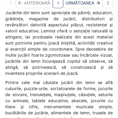
1
ANTERIOARĂ
URMĂTOAREA
3
1
Jucăriile din lemn sunt apreciate de părinți, educatori,
grădinițe, magazine de jucării, distribuitori și
revânzători datorită aspectului plăcut, rezistenței și
valorii educative. Lemnul oferă o senzație naturală la
atingere, iar produsele realizate din acest material
sunt potrivite pentru joacă liniștită, activități creative
și exerciții simple de coordonare. Spre deosebire de
multe jucării foarte zgomotoase sau încărcate vizual,
jucăriile din lemn încurajează copilul să observe, să
atingă, să potrivească, să construiască și să
inventeze propriile scenarii de joacă.
Printre cele mai căutate jucării din lemn se află
cuburile, puzzle-urile, sortatoarele de forme, jocurile
de stivuire, trenulețele, mașinuțele, căsuțele, seturile
cu animale, tablele educative, abacele, jocurile cu
litere și cifre, instrumentele muzicale simple,
bucătăriile de jucărie, alimentele de lemn, trusele de