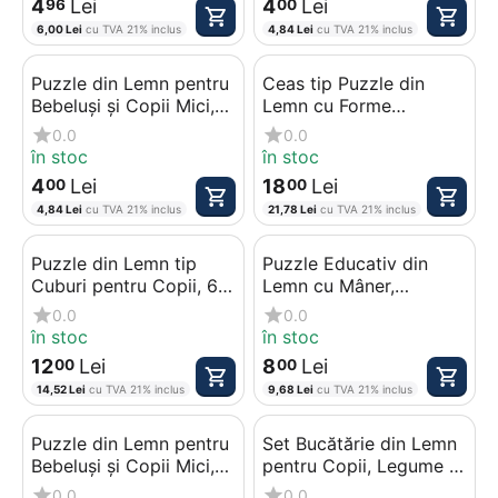
4
Lei
4
Lei
96
00
6,00
Lei
cu TVA 21% inclus
4,84
Lei
cu TVA 21% inclus
Puzzle din Lemn pentru
Ceas tip Puzzle din
Bebeluși și Copii Mici,
Lemn cu Forme
Model Ananas, Joc
Geometrice, Model
0.0
0.0
Educativ în Relief
Broscuță Veselă, Joc
în stoc
în stoc
Educativ Montessori
4
Lei
18
Lei
00
00
4,84
Lei
cu TVA 21% inclus
21,78
Lei
cu TVA 21% inclus
Puzzle din Lemn tip
Puzzle Educativ din
Cuburi pentru Copii, 6
Lemn cu Mâner,
în 1, Modele Animale
Anatomia Corpului
0.0
0.0
Domestice și Sălbatice
Uman, 10 Piese
în stoc
în stoc
12
Lei
8
Lei
00
00
14,52
Lei
cu TVA 21% inclus
9,68
Lei
cu TVA 21% inclus
Puzzle din Lemn pentru
Set Bucătărie din Lemn
Bebeluși și Copii Mici,
pentru Copii, Legume și
Model Tigru, Joc
Fructe de Tăiat cu Scai,
0.0
0.0