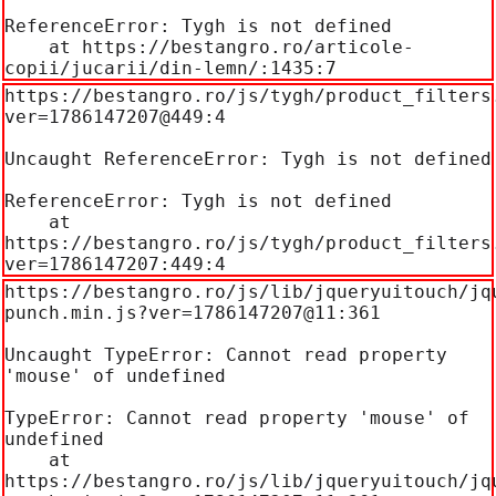
ReferenceError: Tygh is not defined

    at https://bestangro.ro/articole-
copii/jucarii/din-lemn/:1435:7
https://bestangro.ro/js/tygh/product_filters
ver=1786147207@449:4

Uncaught ReferenceError: Tygh is not defined

ReferenceError: Tygh is not defined

    at 
https://bestangro.ro/js/tygh/product_filters
ver=1786147207:449:4
https://bestangro.ro/js/lib/jqueryuitouch/jq
punch.min.js?ver=1786147207@11:361

Uncaught TypeError: Cannot read property 
'mouse' of undefined

TypeError: Cannot read property 'mouse' of 
undefined

    at 
https://bestangro.ro/js/lib/jqueryuitouch/jq