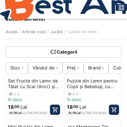
Meniu
Caută
Coș
Jucării din lemn
Acasă
Articole copii
Jucării
Jucării din lemn
/
/
/
Categorii
Stoc
Vândut de
Preț
Brand
Culoa
Set Fructe din Lemn de
Puzzle din Lemn pentru
Tăiat cu Scai (Arici) și
Copii și Bebeluși, cu
Accesorii
Piese Mari, Model
0.0
0.0
Alimente
în stoc
în stoc
18
Lei
18
Lei
00
00
21,78
Lei
cu TVA 21% inclus
21,78
Lei
cu TVA 21% inclus
Mini Puzzle din Lemn
Joc Montessori Tip