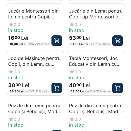
Jucărie Montessori din
Jucărie din Lemn pentru
Lemn pentru Copii,
Copii tip Montessori cu
Sortator cu Forme
Roți și Ață de Tras,
0.0
0.0
Geometrice și Culori
Sortator de Forme
în stoc
în stoc
Geometrice, Vehicul
16
Lei
53
Lei
00
00
Educativ și Interactiv
19,36
Lei
cu TVA 21% inclus
64,13
Lei
cu TVA 21% inclus
pentru Bebeluși
Joc de Mașinuțe pentru
Tablă Montessori, Joc
Copii, din Lemn, cu
Educativ din Lemn cu
Traseu Stabilit și Undiță
Set Extins de Litere,
0.0
0.0
Magnetică
Cifre și Undiță
în stoc
în stoc
Magnetică
30
Lei
40
Lei
00
00
36,30
Lei
cu TVA 21% inclus
48,40
Lei
cu TVA 21% inclus
Puzzle din Lemn pentru
Puzzle din Lemn pentru
Copii și Bebeluși, Model
Copii și Bebeluși, Model
Ursulet în Relief
Crab Vesel, Jucărie
0.0
0.0
Educativă
în stoc
în stoc