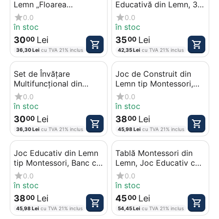
Lemn „Floarea
Educativă din Lemn, 3
Curcubeu”, Jucărie
în 1, cu Alfabet, Cifre și
0.0
0.0
Educativă de Stivuire și
Joc de Pescuit
în stoc
în stoc
Sortare
Magnetic
30
Lei
35
Lei
00
00
36,30
Lei
cu TVA 21% inclus
42,35
Lei
cu TVA 21% inclus
Set de Învățare
Joc de Construit din
Multifuncțional din
Lemn tip Montessori,
Lemn tip Montessori, cu
Set Educativ cu 30 de
0.0
0.0
Ceas, Alfabet, Cifre și
Piese Geometrice
în stoc
în stoc
Coloane pentru
Multicolore
30
Lei
38
Lei
00
00
Numărat
36,30
Lei
cu TVA 21% inclus
45,98
Lei
cu TVA 21% inclus
Joc Educativ din Lemn
Tablă Montessori din
tip Montessori, Banc cu
Lemn, Joc Educativ cu
Bile și Ciocan,
Cifre, Forme
0.0
0.0
Dezvoltare Motrică și
Geometrice și Pescuit
în stoc
în stoc
Recunoașterea Culorilor
Magnetic
38
Lei
45
Lei
00
00
45,98
Lei
cu TVA 21% inclus
54,45
Lei
cu TVA 21% inclus