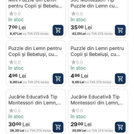
pentru Copii și Bebeluși,
Puzzle din Lemn cu
Model Văporaș, Jucărie
Cifre, Forme
0.0
0.0
Educativă
Geometrice și Inele
în stoc
în stoc
pentru Numărat
7
Lei
35
Lei
00
00
8,47
Lei
cu TVA 21% inclus
42,35
Lei
cu TVA 21% inclus
Puzzle din Lemn pentru
Puzzle din Lemn pentru
Copii și Bebeluși, cu
Copii și Bebeluși, cu
Piese Mari, Model Leu
Piese Mari, Model
0.0
0.0
Prietenos
Camion de Pompieri
în stoc
în stoc
4
Lei
4
Lei
96
96
6,00
Lei
cu TVA 21% inclus
6,00
Lei
cu TVA 21% inclus
Jucărie Educativă Tip
Jucărie Educativă Tip
Montessori din Lemn,
Montessori din Lemn,
Model Geometrie și
Model Pescuit Magnetic
0.0
0.0
Fracții Vizuale
și Sortator de Cifre
în stoc
în stoc
30
Lei
29
Lei
00
00
36,30
Lei
cu TVA 21% inclus
35,09
Lei
cu TVA 21% inclus