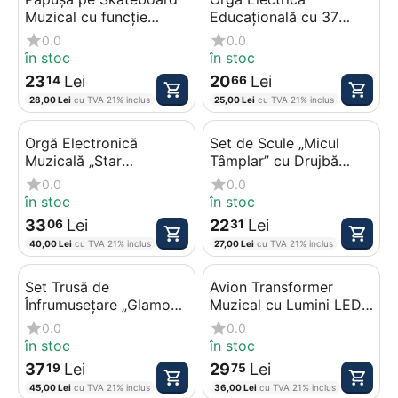
Muzical cu funcție
Educațională cu 37
„Bump & Go”, Lumini
clape, Microfon inclus,
0.0
0.0
LED și Efecte Sonore
funcții de înregistrare și
în stoc
în stoc
ritmuri muzicale
23
Lei
20
Lei
14
66
28,00
Lei
cu TVA 21% inclus
25,00
Lei
cu TVA 21% inclus
Orgă Electronică
Set de Scule „Micul
Muzicală „Star
Tâmplar” cu Drujbă
Composer” – 37 Clape,
Electrică Interactivă,
0.0
0.0
Microfon Inclus, Melodii
Cască de Protecție și
în stoc
în stoc
Preinstalate și Funcție
Accesorii
33
Lei
22
Lei
06
31
de Înregistrare
40,00
Lei
cu TVA 21% inclus
27,00
Lei
cu TVA 21% inclus
Set Trusă de
Avion Transformer
Înfrumusețare „Glamour
Muzical cu Lumini LED
Style” – Feon Electric cu
și Mișcare Bump-and-
0.0
0.0
Funcție de Suflare,
Go, Jucărie Interactivă
în stoc
în stoc
Accesorii de Coafat și
pentru Copii
37
Lei
29
Lei
19
75
Machiaj
45,00
Lei
cu TVA 21% inclus
36,00
Lei
cu TVA 21% inclus