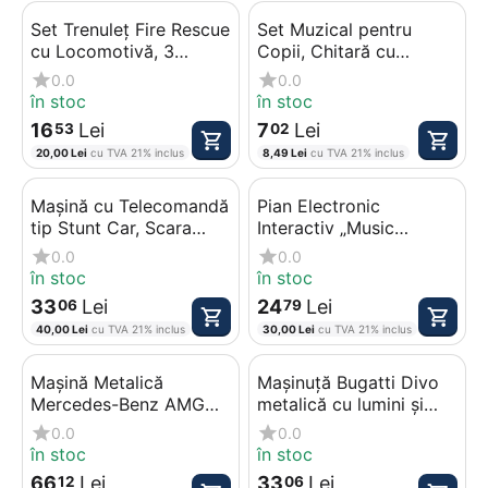
Set Trenuleț Fire Rescue
Set Muzical pentru
cu Locomotivă, 3
Copii, Chitară cu
Vagoane de Intervenție
Tematică Unicorn și
0.0
0.0
și Șină Circulară,
Ochelari de Soare
în stoc
în stoc
Lungime Traseu 75 cm
Asortați, Design
16
Lei
7
Lei
53
02
Colorat, Lungime
20,00
Lei
cu TVA 21% inclus
8,49
Lei
cu TVA 21% inclus
Chitară 42 cm,
Multicolor
Mașină cu Telecomandă
Pian Electronic
tip Stunt Car, Scara
Interactiv „Music
1:24, Viteză Maximă 15
Studio”, Orgă cu Funcții
0.0
0.0
km/h, Acumulator 3.7V,
Multiple, Moduri de
în stoc
în stoc
Rotire 360 Grade
Învățare și Sunete
33
Lei
24
Lei
06
79
Instrumentale, Lungime
40,00
Lei
cu TVA 21% inclus
30,00
Lei
cu TVA 21% inclus
45 cm
Mașină Metalică
Mașinuță Bugatti Divo
Mercedes-Benz AMG
metalică cu lumini și
G63 G-Class Police,
sunete, scară 1:32
0.0
0.0
Scara 1:24, Sunete,
în stoc
în stoc
Lumini și Uși Mobile,
66
Lei
33
Lei
12
06