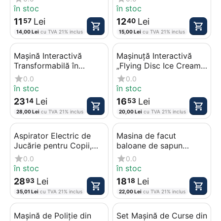
Luminoase, Deschidere
Luminoase, Mecanism
în stoc
în stoc
Uși, Lungime 15 cm
Pull-Back, Lungime 18
11
Lei
12
Lei
57
40
cm
14,00
Lei
cu TVA 21% inclus
15,00
Lei
cu TVA 21% inclus
Mașină Interactivă
Mașinuță Interactivă
Transformabilă în
„Flying Disc Ice Cream”,
Dinozaur, Efecte Sonore
Efecte Luminoase și
0.0
0.0
și Luminoase LED,
Sonore, Funcție de
în stoc
în stoc
Mișcare Automată
Lansare Discuri, Mișcare
23
Lei
16
Lei
14
53
Bumping, Lungime 20
Automată, Lungime 16
28,00
Lei
cu TVA 21% inclus
20,00
Lei
cu TVA 21% inclus
cm, Multicolor
cm
Aspirator Electric de
Masina de facut
Jucărie pentru Copii,
baloane de sapun
Sunete Realiste și
model Castel cu Roata
0.0
0.0
Lumini, Include Bile de
Panoramica muzica si
în stoc
în stoc
Polistiren, Înălțime 45
lumini
28
Lei
18
Lei
93
18
cm, Multicolor
35,01
Lei
cu TVA 21% inclus
22,00
Lei
cu TVA 21% inclus
Mașină de Poliție din
Set Mașină de Curse din