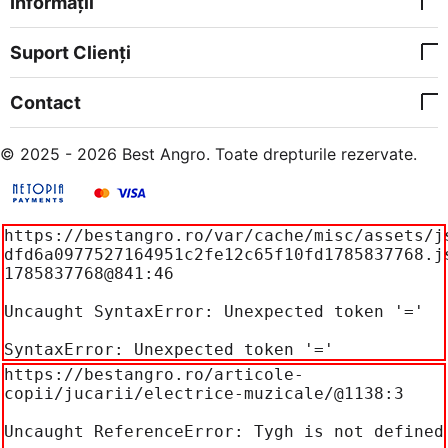
Informații
Suport Clienți
Contact
© 2025 - 2026 Best Angro. Toate drepturile rezervate.
https://bestangro.ro/var/cache/misc/assets/j
dfd6a0977527164951c2fe12c65f10fd1785837768.j
1785837768@841:46

Uncaught SyntaxError: Unexpected token '='

SyntaxError: Unexpected token '='
https://bestangro.ro/articole-
copii/jucarii/electrice-muzicale/@1138:3

Uncaught ReferenceError: Tygh is not defined
