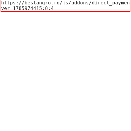
https://bestangro.ro/js/addons/direct_paymen
ver=1785974415:8:4