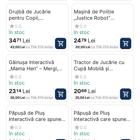
Drujbă de Jucărie
Mașină de Poliție
pentru Copii,
„Justice Robot”
Motoferăstrău Interactiv
Transformabilă – Cu
0.0
0.0
cu Sunete Reale și Lanț
Senzori, Muzică, Lumini
în stoc
în stoc
Mobil
3D și Transformare
34
Lei
24
Lei
71
79
Automată
42,00
Lei
cu TVA 21% inclus
30,00
Lei
cu TVA 21% inclus
Găinușa Interactivă
Tractor de Jucărie cu
„Mama Hen” – Mergi,
Cupă Mobilă și
Cântă și Face Ouă, cu
Remorcă Detasabilă,
0.0
0.0
Lumini 3D și Senzori de
Utilaj de Transport și
în stoc
în stoc
Obstacole
Încărcare, 35 cm
23
Lei
20
Lei
14
66
28,00
Lei
cu TVA 21% inclus
25,00
Lei
cu TVA 21% inclus
Păpușă de Pluș
Păpușă de Pluș
Interactivă care spune
Interactivă care spune
Rugăciunea „Îngerașul
Rugăciunea „Îngerașul
0.0
0.0
meu”, 30 cm, Material
meu”, 30 cm, Material
în stoc
în stoc
Moale – Roșu
Moale – Mov