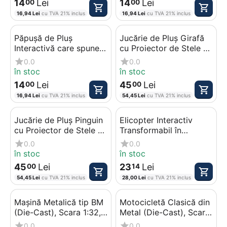
14
Lei
14
Lei
00
00
16,94
Lei
cu TVA 21% inclus
16,94
Lei
cu TVA 21% inclus
Păpușă de Pluș
Jucărie de Pluș Girafă
Interactivă care spune
cu Proiector de Stele și
Rugăciunea „Îngerașul
10 Sunete Albe pentru
0.0
0.0
meu”, 30 cm, Material
Somn Bebelusi, 25 cm
în stoc
în stoc
Moale – Roz
14
Lei
45
Lei
00
00
16,94
Lei
cu TVA 21% inclus
54,45
Lei
cu TVA 21% inclus
Jucărie de Pluș Pinguin
Elicopter Interactiv
cu Proiector de Stele și
Transformabil în
10 Sunete Albe pentru
Dinozaur, Efecte Sonore
0.0
0.0
Somn Bebelusi, 25 cm
de Luptă, Lumini LED
în stoc
în stoc
Multicolore, Mișcare
45
Lei
23
Lei
00
14
Automată, Lungime 21
54,45
Lei
cu TVA 21% inclus
28,00
Lei
cu TVA 21% inclus
cm
Mașină Metalică tip BM
Motocicletă Clasică din
(Die-Cast), Scara 1:32,
Metal (Die-Cast), Scara
Efecte Sonore și
1:12, Efecte Sonore și
0.0
0.0