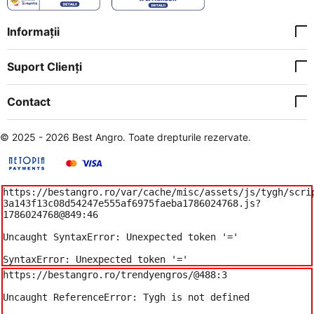
Informații
Suport Clienți
Contact
© 2025 - 2026 Best Angro. Toate drepturile rezervate.
https://bestangro.ro/var/cache/misc/assets/js/tygh/scri
3a143f13c08d54247e555af6975faeba1786024768.js?
1786024768@849:46

Uncaught SyntaxError: Unexpected token '='

SyntaxError: Unexpected token '='
https://bestangro.ro/trendyengros/@488:3

Uncaught ReferenceError: Tygh is not defined
