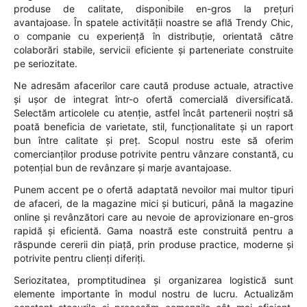
produse de calitate, disponibile en-gros la prețuri
avantajoase. În spatele activității noastre se află Trendy Chic,
o companie cu experiență în distribuție, orientată către
colaborări stabile, servicii eficiente și parteneriate construite
pe seriozitate.
Ne adresăm afacerilor care caută produse actuale, atractive
și ușor de integrat într-o ofertă comercială diversificată.
Selectăm articolele cu atenție, astfel încât partenerii noștri să
poată beneficia de varietate, stil, funcționalitate și un raport
bun între calitate și preț. Scopul nostru este să oferim
comercianților produse potrivite pentru vânzare constantă, cu
potențial bun de revânzare și marje avantajoase.
Punem accent pe o ofertă adaptată nevoilor mai multor tipuri
de afaceri, de la magazine mici și buticuri, până la magazine
online și revânzători care au nevoie de aprovizionare en-gros
rapidă și eficientă. Gama noastră este construită pentru a
răspunde cererii din piață, prin produse practice, moderne și
potrivite pentru clienți diferiți.
Seriozitatea, promptitudinea și organizarea logistică sunt
elemente importante în modul nostru de lucru. Actualizăm